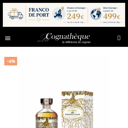

-4%