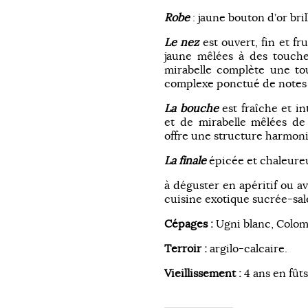
Robe
: jaune bouton d’or bril
Le nez
est ouvert, fin et fru
jaune mêlées à des touches
mirabelle complète une tou
complexe ponctué de notes 
La bouche
est fraîche et in
et de mirabelle mêlées d
offre une structure harmoni
La finale
épicée et chaleureu
à déguster en apéritif ou av
cuisine exotique sucrée-sal
Cépages :
Ugni blanc, Colom
Terroir :
argilo-calcaire.
Vieillissement :
4 ans en fûts