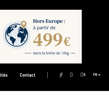
ités
Contact

0
FR