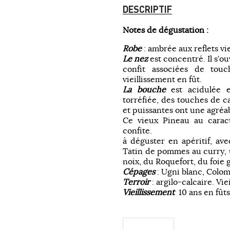
DESCRIPTIF
Notes de dégustation :
Robe
: ambrée aux reflets vie
Le nez
est concentré. Il s’ou
confit associées de tou
vieillissement en fût.
La bouche
est acidulée e
torréfiée, des touches de c
et puissantes ont une agréa
Ce vieux Pineau au carac
confite.
à déguster en apéritif, av
Tatin de pommes au curry, u
noix, du Roquefort, du foie g
Cépages
: Ugni blanc, Colom
Terroir
: argilo-calcaire. Vie
Vieillissement
10 ans en fûts