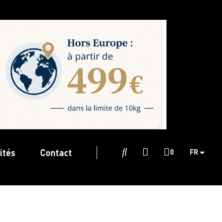
ités
Contact

0
FR