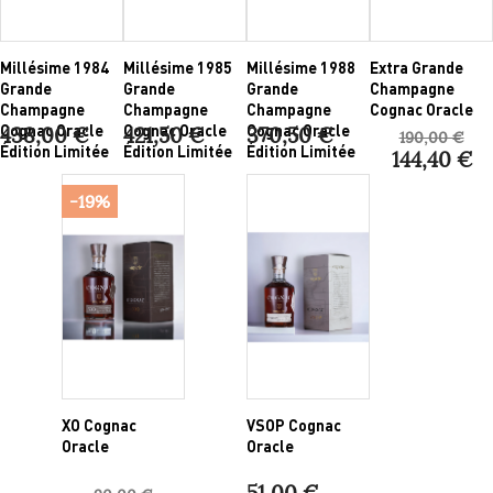
Millésime 1984
Millésime 1985
Millésime 1988
Extra Grande
Grande
Grande
Grande
Champagne
Champagne
Champagne
Champagne
Cognac Oracle
Cognac Oracle
Cognac Oracle
Cognac Oracle
438,00 €
421,50 €
370,50 €
190,00 €
Édition Limitée
Édition Limitée
Édition Limitée
144,40 €
-19%
XO Cognac
VSOP Cognac
Oracle
Oracle
51,00 €