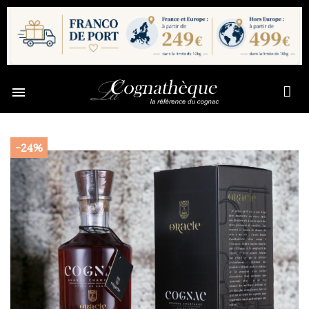

-24%