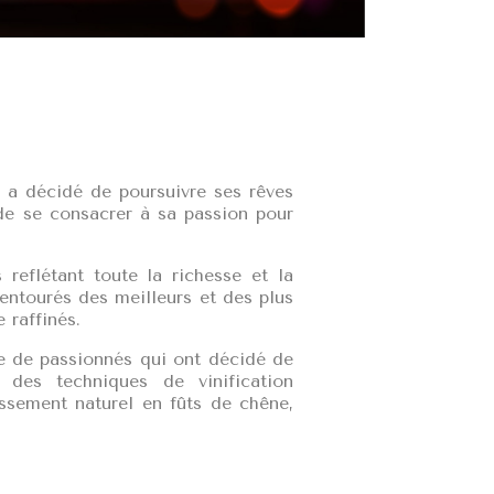
, a décidé de poursuivre ses rêves
 de se consacrer à sa passion pour
reflétant toute la richesse et la
entourés des meilleurs et des plus
 raffinés.
re de passionnés qui ont décidé de
 des techniques de vinification
issement naturel en fûts de chêne,