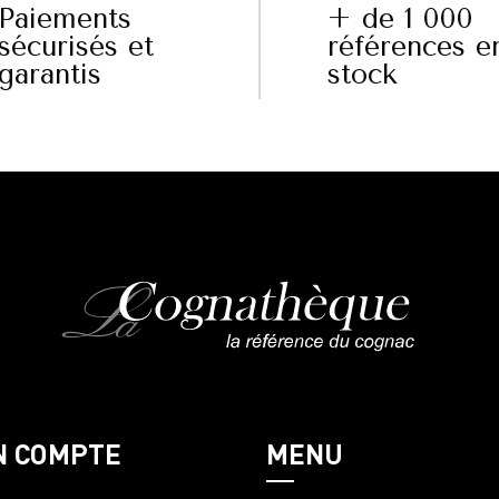
Paiements
+ de 1 000
sécurisés et
références e
garantis
stock
N COMPTE
MENU