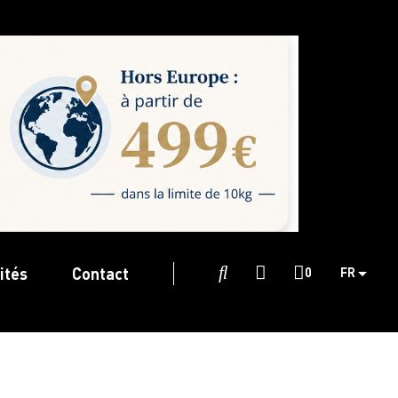
ités
Contact

0
FR