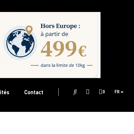
ités
Contact

0
FR