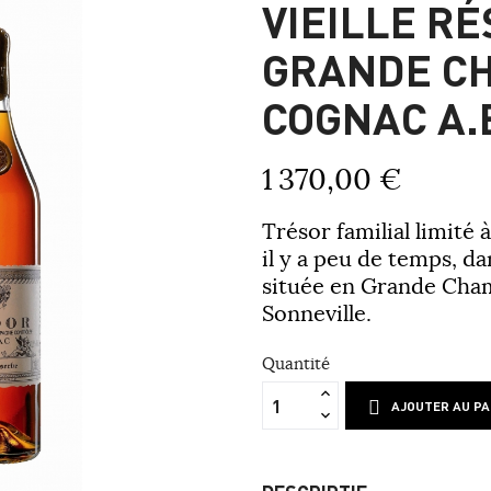
VIEILLE R
GRANDE C
COGNAC A.
1 370,00 €
Trésor familial limit
il y a peu de temps, da
située en Grande Cha
Sonneville.
Quantité
AJOUTER AU PA