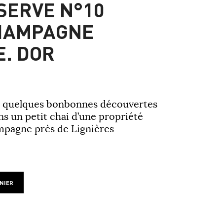
ÉSERVE N°10
HAMPAGNE
E. DOR
é à quelques bonbonnes découvertes
ns un petit chai d’une propriété
mpagne près de Lignières-
NIER