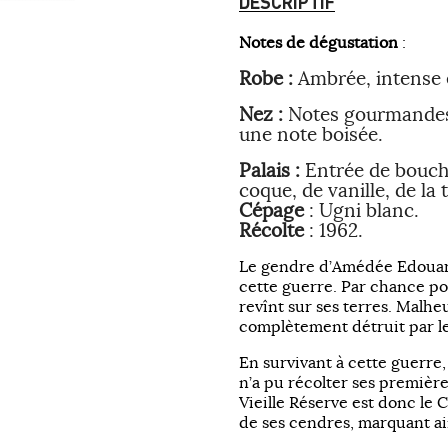
DESCRIPTIF
Notes de dégustation
:
Robe :
Ambrée, intense e
Nez :
Notes gourmandes d
une note boisée.
Palais :
Entrée de bouche 
coque, de vanille, de la
Cépage
: Ugni blanc.
Récolte
: 1962.
Le gendre d’Amédée Edouard 
cette guerre. Par chance pou
revînt sur ses terres. Malhe
complètement détruit par l
En survivant à cette guerre, 
n’a pu récolter ses première
Vieille Réserve est donc le 
de ses cendres, marquant ai