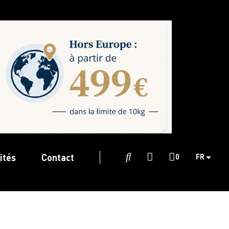
ités
Contact

0
FR