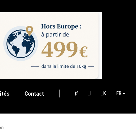
ités
Contact

0
FR
on