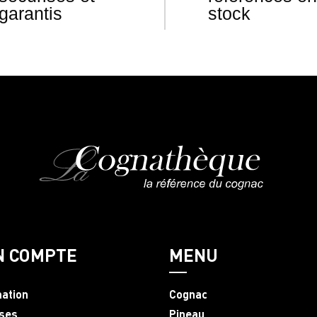
garantis
stock
N COMPTE
MENU
mation
Cognac
ses
Pineau