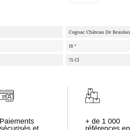
Cognac Château De Beaulon
18 °
75 Cl
Paiements
+ de 1 000
sécurisés et
références en