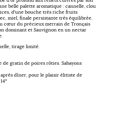
be d'or profond aux reflets cuivrés par son
une belle palette aromatique : cannelle, clou
pices, d'une bouche très riche fruits
c, miel, finale persistante très équilibrée.
au cœur du précieux merrain de Tronçais
llon dominant et Sauvignon en un nectar
e.
lle, tirage limité.
 de gratin de poires rôties. Sabayons
après dîner, pour le plaisir élitiste de
 14°