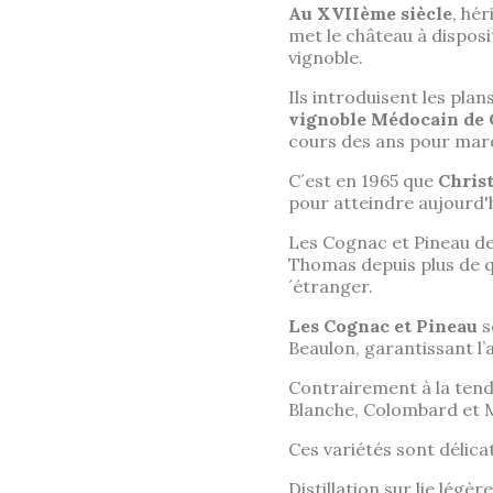
Au XVIIème siècle
, hé
met le château à dispos
vignoble.
Ils introduisent les pla
vignoble Médocain de 
cours des ans pour marq
C´est en 1965 que
Chris
pour atteindre aujourd'h
Les Cognac et Pineau d
Thomas depuis plus de q
´étranger.
Les Cognac et Pineau
s
Beaulon, garantissant l’
Contrairement à la tend
Blanche, Colombard et M
Ces variétés sont délica
Distillation sur lie légè