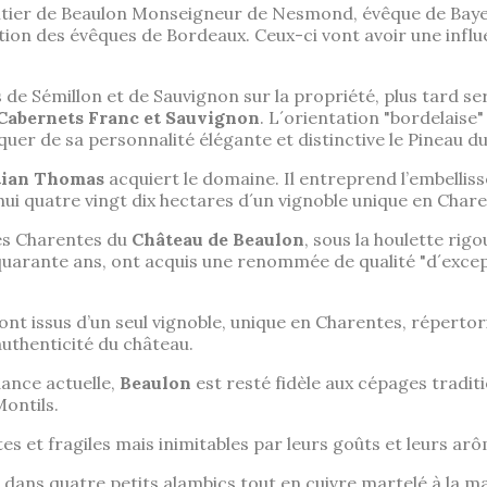
ritier de Beaulon Monseigneur de Nesmond, évêque de Bayeux
ition des évêques de Bordeaux. Ceux-ci vont avoir une inf
ns de Sémillon et de Sauvignon sur la propriété, plus tard s
Cabernets Franc et Sauvignon
. L´orientation "bordelaise
uer de sa personnalité élégante et distinctive le Pineau d
tian Thomas
acquiert le domaine. Il entreprend l’embellis
ui quatre vingt dix hectares d´un vignoble unique en Chare
es Charentes du
Château de Beaulon
, sous la houlette rig
uarante ans, ont acquis une renommée de qualité "d´except
ont issus d’un seul vignoble, unique en Charentes, réperto
authenticité du château.
ance actuelle,
Beaulon
est resté fidèle aux cépages traditi
ontils.
tes et fragiles mais inimitables par leurs goûts et leurs ar
re dans quatre petits alambics tout en cuivre martelé à la ma