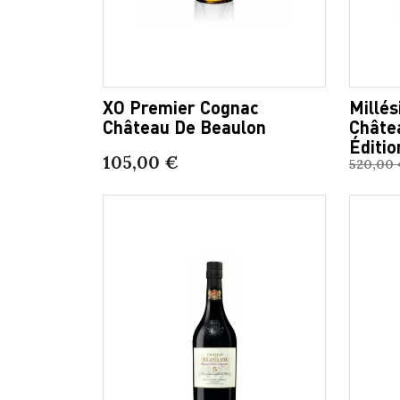
XO Premier Cognac
Millé
Château De Beaulon
Châte
Éditio
105,00 €
520,00 