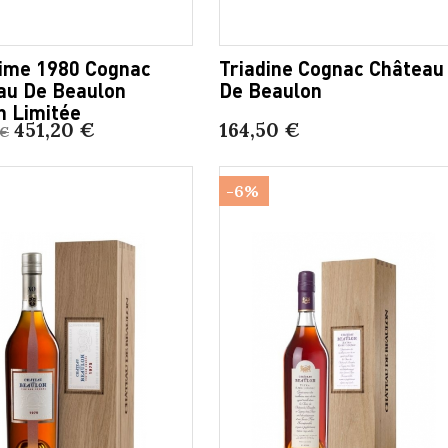
sime 1980 Cognac
Triadine Cognac Château
au De Beaulon
De Beaulon
n Limitée
451,20 €
164,50 €
 €
-6%