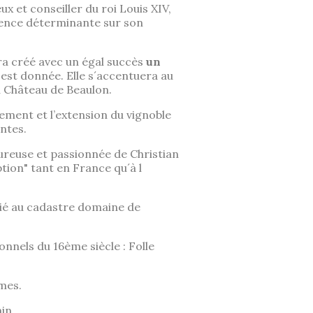
 et conseiller du roi Louis XIV,
luence déterminante sur son
era créé avec un égal succès
un
" est donnée. Elle s´accentuera au
u Château de Beaulon.
sement et l’extension du vignoble
ntes.
oureuse et passionnée de Christian
ion" tant en France qu´à l
rié au cadastre domaine de
onnels du 16ème siècle : Folle
ômes.
in.