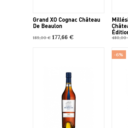
Grand XO Cognac Château
Millé
De Beaulon
Châte
Éditio
177,66 €
189,00 €
480,00
-6%