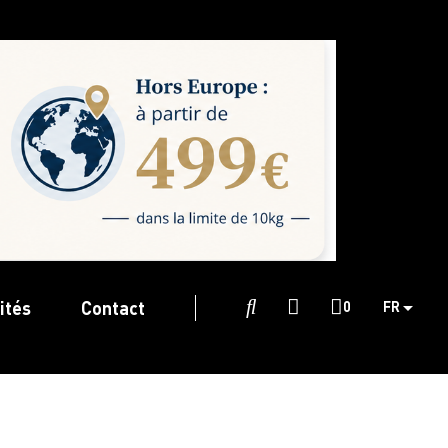
ités
Contact

0
FR