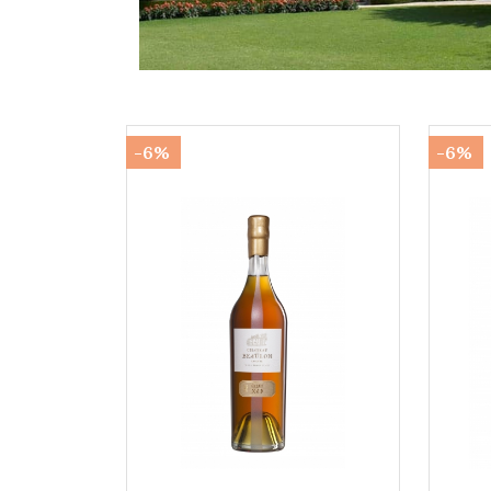
-6%
-6%