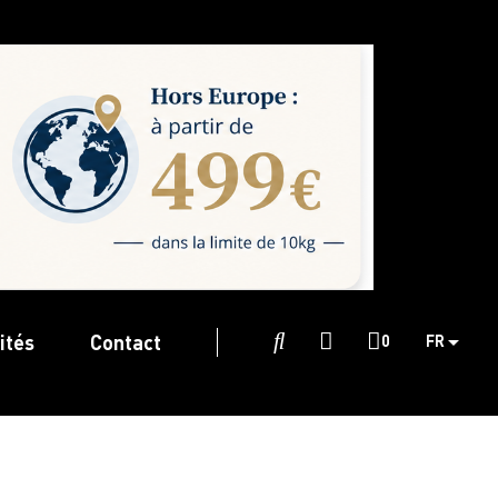
ités
Contact

0
FR