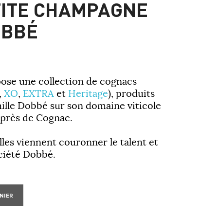
TITE CHAMPAGNE
OBBÉ
ose une collection de cognacs
,
XO
,
EXTRA
et
Heritage
), produits
mille Dobbé sur son domaine viticole
 près de Cognac.
es viennent couronner le talent et
ociété Dobbé.
NIER