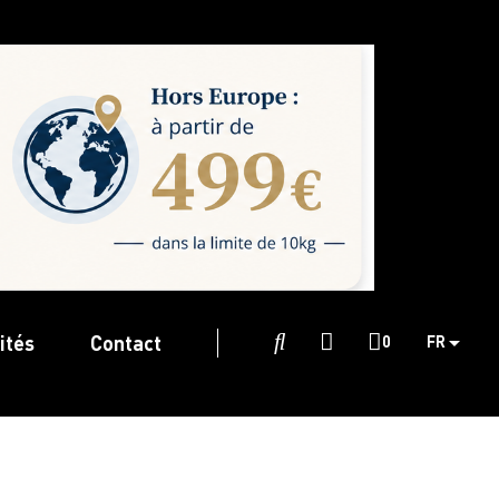
ités
Contact

0
FR