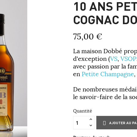
10 ANS PE
COGNAC D
75,00 €
La maison Dobbé prop
d'exception (
VS
,
VSOP
avec passion par la fa
en
Petite Champagne
,
De nombreuses médaill
le savoir-faire de la s
Quantité
AJOUTER AU PA