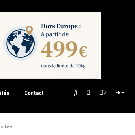
ités
Contact

0
FR
imitée