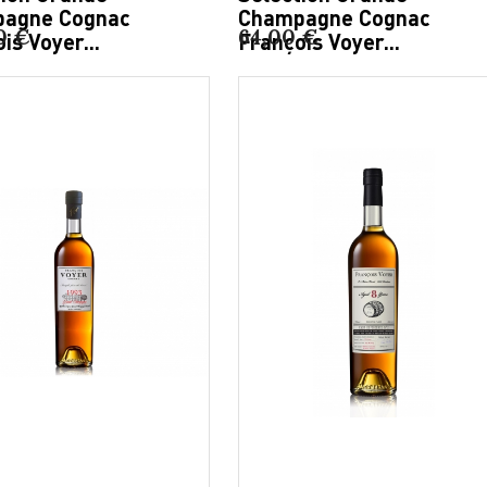
agne Cognac
Champagne Cognac
0 €
64,00 €
is Voyer...
François Voyer...