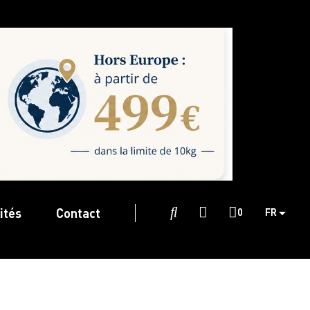
ités
Contact

0
FR