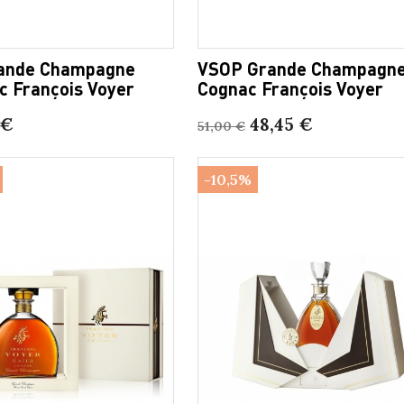
ande Champagne
VSOP Grande Champagn
c François Voyer
Cognac François Voyer
 €
48,45 €
51,00 €
-10,5%