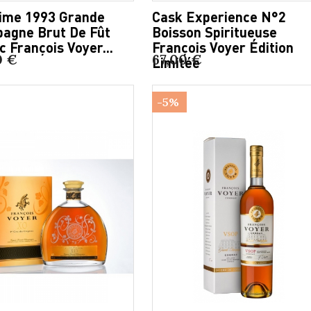
sime 1993 Grande
Cask Experience N°2
agne Brut De Fût
Boisson Spiritueuse
 François Voyer...
François Voyer Édition
0 €
67,00 €
Limitée
-5%