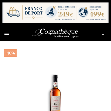

-10%