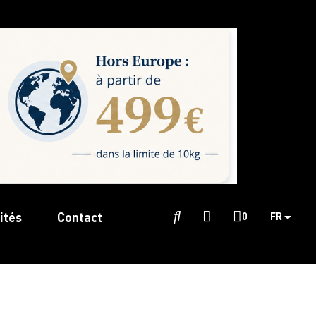
ités
Contact

0
FR