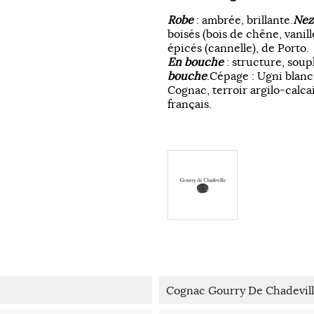
Robe
: ambrée, brillante.
Nez
boisés (bois de chêne, vanille
épicés (cannelle), de Porto.
En bouche
: structure, sou
bouche
.Cépage : Ugni blan
Cognac, terroir argilo-calca
français.
Cognac Gourry De Chadevi