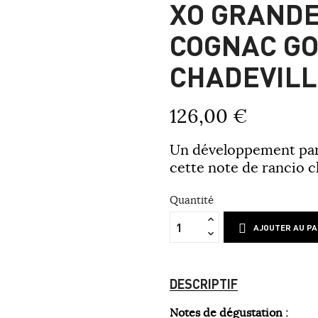
XO GRAND
COGNAC GO
CHADEVILL
126,00 €
Un développement parf
cette note de rancio c
Quantité
AJOUTER AU PA
DESCRIPTIF
Notes de dégustation :