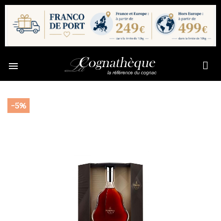

-5%