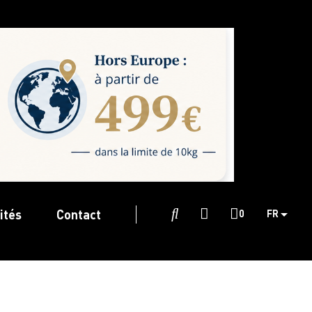
ités
Contact

0
FR