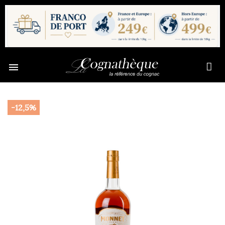

-12,5%