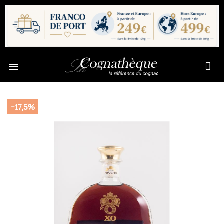

-17,5%