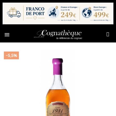

-5,5%