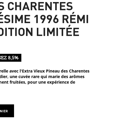
S CHARENTES
ÉSIME 1996 RÉMI
DITION LIMITÉE
EZ 8,5%
elle avec l'Extra Vieux Pineau des Charentes
dier, une cuvée rare qui marie des arômes
ment fruitées, pour une expérience de
NIER