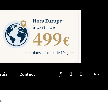
ités
Contact

0
FR
itée