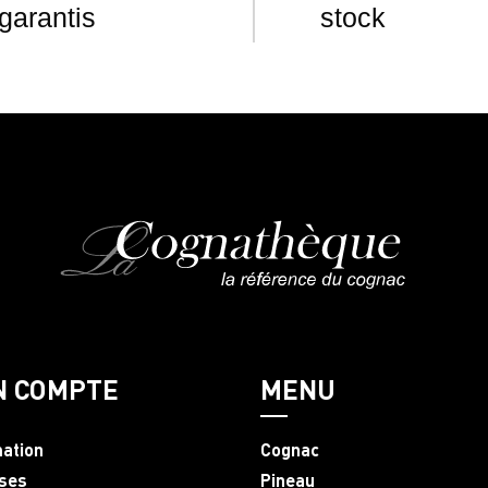
garantis
stock
N COMPTE
MENU
mation
Cognac
ses
Pineau