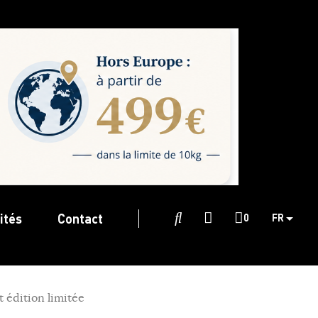
ités
Contact

0
FR
 édition limitée