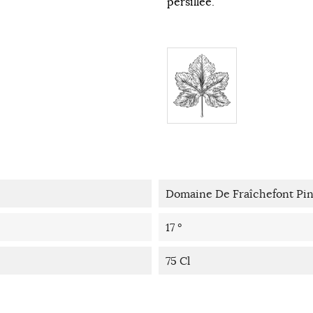
persillée.
Domaine De Fraîchefont Pi
17 °
75 Cl