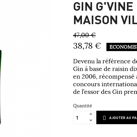
GIN G'VINE
MAISON VI
47,00 €
38,78 €
ÉCONOMISE
Devenu la référence de
Gin à base de raisin d
en 2006, récompensé à
concours internationau
de l’essor des Gin pr
Quantité
AJOUTER AU PA