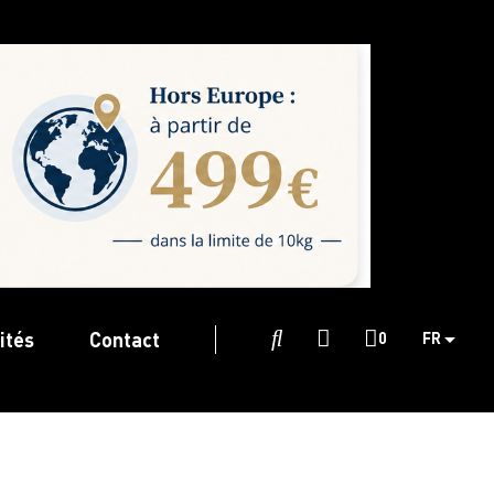
ités
Contact

0
FR