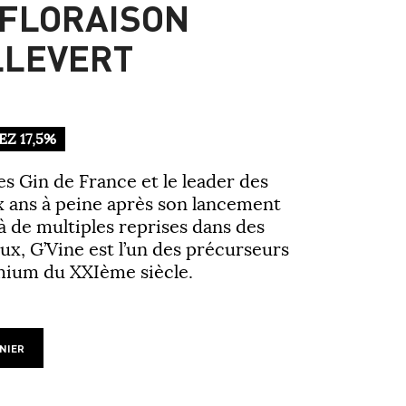
 FLORAISON
LLEVERT
Z 17,5%
s Gin de France et le leader des
ix ans à peine après son lancement
 de multiples reprises dans des
x, G’Vine est l’un des précurseurs
emium du XXIème siècle.
NIER