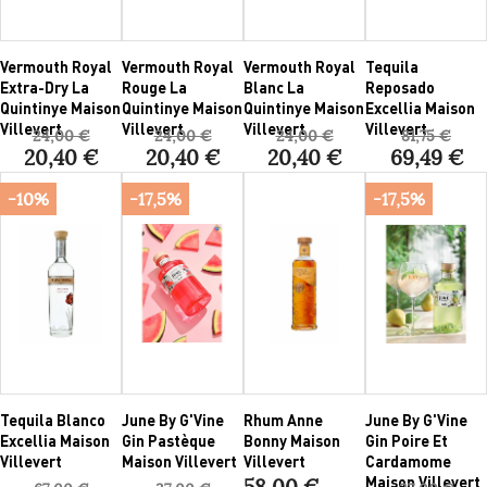
Vermouth Royal
Vermouth Royal
Vermouth Royal
Tequila
Extra-Dry La
Rouge La
Blanc La
Reposado
Quintinye Maison
Quintinye Maison
Quintinye Maison
Excellia Maison
Villevert
Villevert
Villevert
Villevert
24,00 €
24,00 €
24,00 €
81,75 €
20,40 €
20,40 €
20,40 €
69,49 €
-10%
-17,5%
-17,5%
Tequila Blanco
June By G'Vine
Rhum Anne
June By G'Vine
Excellia Maison
Gin Pastèque
Bonny Maison
Gin Poire Et
Villevert
Maison Villevert
Villevert
Cardamome
Maison Villevert
58,00 €