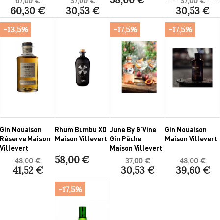
67,00 €
37,00 €
37,00 €
60,30 €
30,53 €
30,53 €
-13,5%
-17,5%
-17,5%
Gin Nouaison
Rhum Bumbu XO
June By G'Vine
Gin Nouaison
Réserve Maison
Maison Villevert
Gin Pêche
Maison Villevert
Villevert
Maison Villevert
58,00 €
48,00 €
37,00 €
48,00 €
41,52 €
30,53 €
39,60 €
-17,5%