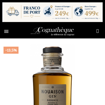

-13,5%