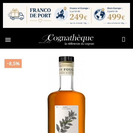

-8,5%