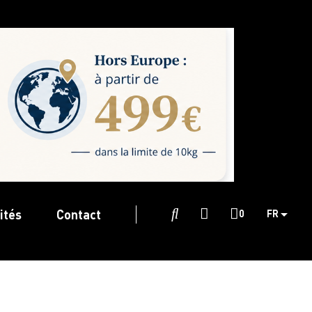
ités
Contact

0
FR