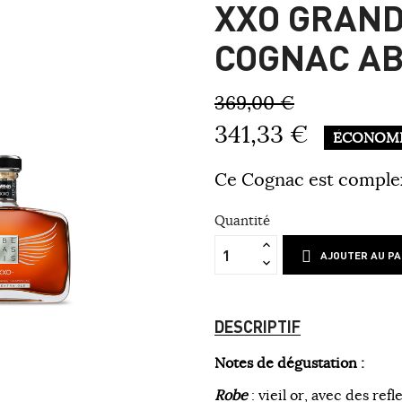
XXO GRAN
COGNAC AB
369,00 €
341,33 €
ÉCONOMI
Ce Cognac est complex
Quantité
AJOUTER AU PA
DESCRIPTIF
Notes de dégustation :
Robe
: vieil or, avec des refl