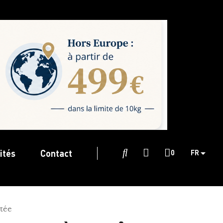
ités
Contact

0
FR
itée