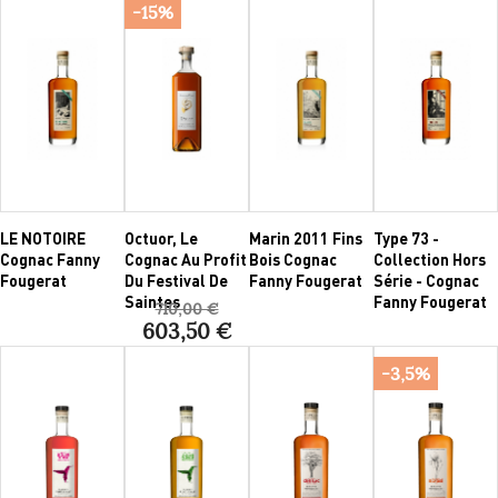
-15%
LE NOTOIRE
Octuor, Le
Marin 2011 Fins
Type 73 -
Cognac Fanny
Cognac Au Profit
Bois Cognac
Collection Hors
Fougerat
Du Festival De
Fanny Fougerat
Série - Cognac
Saintes
Fanny Fougerat
710,00 €
603,50 €
-3,5%