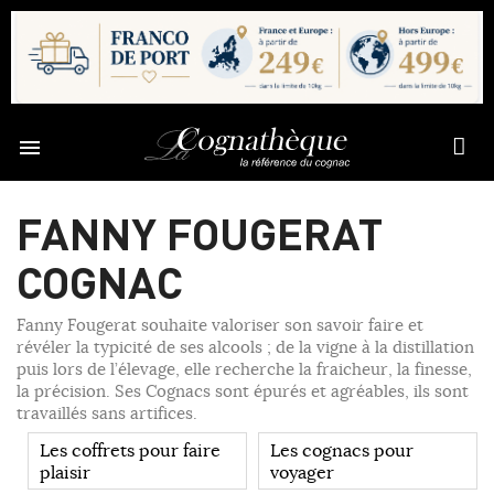

FANNY FOUGERAT
COGNAC
Fanny Fougerat souhaite valoriser son savoir faire et
révéler la typicité de ses alcools ; de la vigne à la distillation
puis lors de l’élevage, elle recherche la fraicheur, la finesse,
la précision. Ses Cognacs sont épurés et agréables, ils sont
travaillés sans artifices.
Les coffrets pour faire
Les cognacs pour
plaisir
voyager