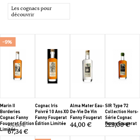
Les cognacs pour
découvrir
-9%
Marin II
Cognac Iris
Alma Mater Eau-
SIR Type 72
Borderies
Poivré 10 Ans XO
De-Vie De Vin
Collection Hors-
Cognac Fanny
Fanny Fougerat
Fanny Fougerat
Série Cognac
Fougerat Edition
Édition Limitée
Fanny Fougerat
44,00 €
229,00 €
74,00 €
Limitée
67,34 €