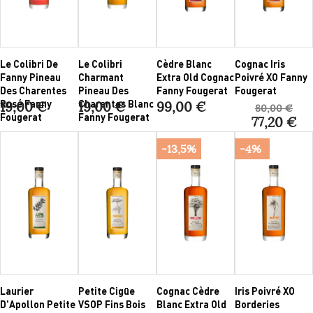
Le Colibri De
Le Colibri
Cèdre Blanc
Cognac Iris
Fanny Pineau
Charmant
Extra Old Cognac
Poivré XO Fanny
Des Charentes
Pineau Des
Fanny Fougerat
Fougerat
Rosé Fanny
Charentes Blanc
19,00 €
19,00 €
99,00 €
80,00 €
Fougerat
Fanny Fougerat
77,20 €
-13,5%
-4%
Laurier
Petite Cigüe
Cognac Cèdre
Iris Poivré XO
D'Apollon Petite
VSOP Fins Bois
Blanc Extra Old
Borderies