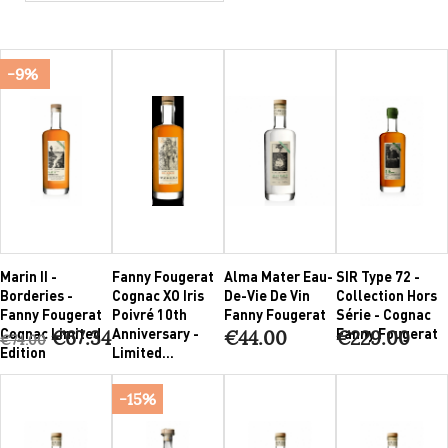
-9%
Marin II -
Fanny Fougerat
Alma Mater Eau-
SIR Type 72 -
Borderies -
Cognac XO Iris
De-Vie De Vin
Collection Hors
Fanny Fougerat
Poivré 10th
Fanny Fougerat
Série - Cognac
Cognac Limited
Anniversary -
Fanny Fougerat
€67.34
€44.00
€229.00
€74.00
Edition
Limited...
-15%