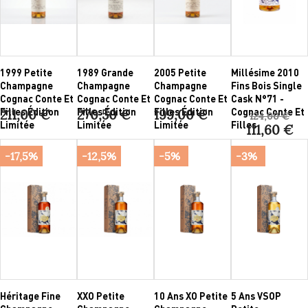
1999 Petite
1989 Grande
2005 Petite
Millésime 2010
Champagne
Champagne
Champagne
Fins Bois Single
Cognac Conte Et
Cognac Conte Et
Cognac Conte Et
Cask N°71 -
Filles Édition
Filles Édition
Filles Édition
Cognac Conte Et
211,00 €
270,50 €
199,00 €
124,00 €
Limitée
Limitée
Limitée
Filles
111,60 €
-17,5%
-12,5%
-5%
-3%
Héritage Fine
XXO Petite
10 Ans XO Petite
5 Ans VSOP