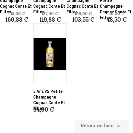
Champagne
Champagne
Champagne
Petite
Cognac Conte Et
Cognac Conte Et
Cognac Conte Et
Champagne
Filles
Filles
Filles
Cognac Conte Et
195,00 €
137,00 €
109,00 €
50,00 €
Filles
160,88 €
119,88 €
103,55 €
48,50 €
3 Ans VS Petite
Champagne
Cognac Conte Et
Filles
34,00 €
Retour en haut
