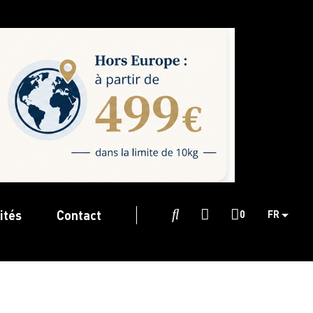
ités
Contact

0
FR