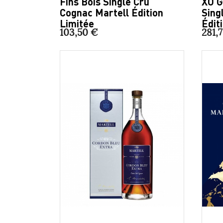
Fins Bois Single Cru
XO 
Cognac Martell Édition
Sing
Limitée
Édit
103,50 €
281,