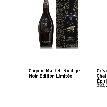
Cognac Martell Noblige
Créa
Noir Édition Limitée
Chai
Édit
282,