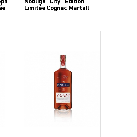
oph
Noblige "City" Edition
ée
Limitée Cognac Martell