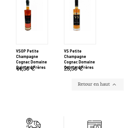
VSOP Petite
VS Petite
Champagne
Champagne
Cognac Domaine
Cognac Domaine
Quintard Frères
Quintard Frères
44,50 €
25,50 €
Retour en haut
