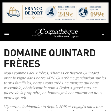

DOMAINE QUINTARD
FRÈRES
Nous sommes deux frères, Thomas et Bastien Quintard,
avec la vigne dans notre ADN. Quatrième génération sur les
terres familiales, nous avons créé une marque qui nous
ressemble, choisissant le nom « Frolet » gravé sur une
pierre de la propriété, en hommage à cet endroit où nous
avons grandi.
Vignerons indépendants depuis 2018 et engagés dans une